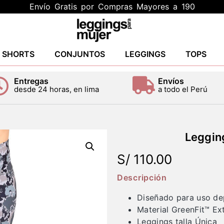
Envío Gratis por Compras Mayores a 190
Y SHORTS
CONJUNTOS
LEGGINGS
TOPS
Entregas
Envíos
desde 24 horas, en lima
a todo el Perú
Leggin
S/
110.00
Descripción
Diseñado para uso de
Material GreenFit™ Ex
Leggings talla Única