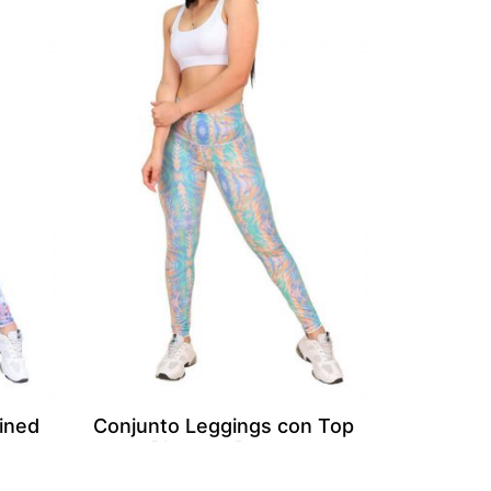
ined
Conjunto Leggings con Top
Blanco – Dream
S/
166.00