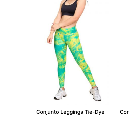
Conjunto Leggings Tie-Dye
Con
Verde con Top Negro
Neg
S/
166.00