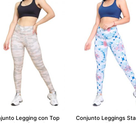
junto Legging con Top
Conjunto Leggings Sta
ro – Camuflado Crema
con Top Azul
S/
166.00
S/
166.00