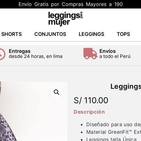
Envío Gratis por Compras Mayores a 190
Y SHORTS
CONJUNTOS
LEGGINGS
TOPS
Entregas
Envíos
desde 24 horas, en lima
a todo el Perú
Leggings
S/
110.00
Descripción
Diseñado para uso de
Material GreenFit™ Ex
Leggings talla Única