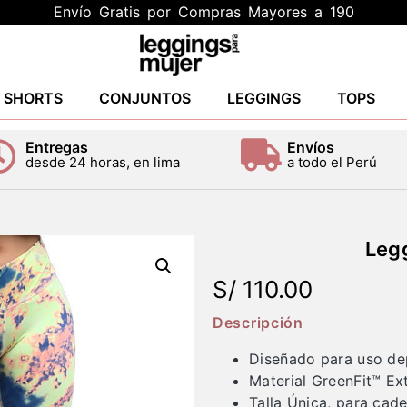
Envío Gratis por Compras Mayores a 190
Y SHORTS
CONJUNTOS
LEGGINGS
TOPS
Entregas
Envíos
desde 24 horas, en lima
a todo el Perú
Leg
S/
110.00
Descripción
Diseñado para uso de
Material GreenFit™ Ex
Talla Única, para ca