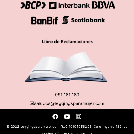
981 161 169
saludos@leggingsparamujer.com
© 2022 Leggingsparamujer.com RUC 10104956225, Ca el Ingenio 123, La
Molina, Código Postal Lima 12